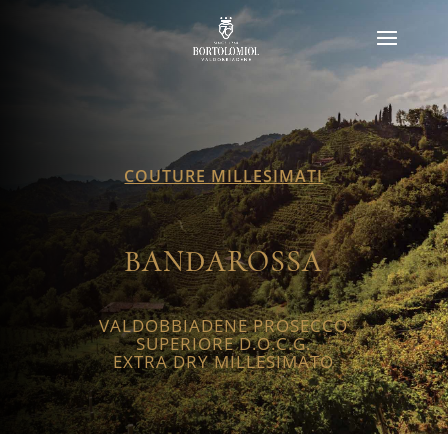
COUTURE MILLESIMATI
BANDAROSSA
VALDOBBIADENE PROSECCO
SUPERIORE D.O.C.G.
EXTRA DRY MILLESIMATO